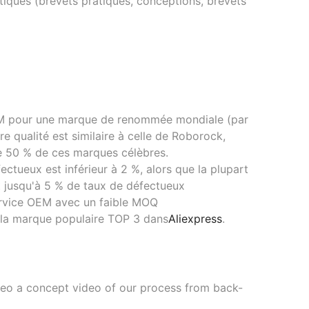
ques (brevets pratiques, conceptions, brevets
OEM pour une marque de renommée mondiale (par
e qualité est similaire à celle de Roborock,
e 50 % de ces marques célèbres.
ctueux est inférieur à 2 %, alors que la plupart
 jusqu'à 5 % de taux de défectueux
ervice OEM avec un faible MOQ
 la marque populaire TOP 3 dans
Aliexpress
.
ideo a concept video of our process from back-