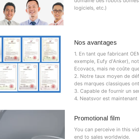
domaine des robots domesti
logiciels, etc.)
Nos avantages
1. En tant que fabricant 
exemple, Eufy d'Anker), notr
Ecovacs, mais ne coûte qu
2. Notre taux moyen de défe
des marques classiques ont
3. Capable de fournir un s
4. Neatsvor est maintenant
Promotional film
You can perceive in this v
end to sales worldwide.