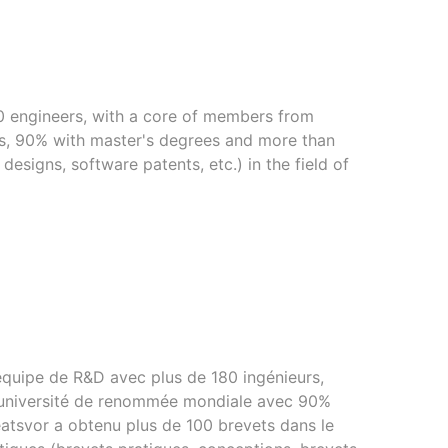
Pays
Le code de réduction fonctionnera au
moment du paiement
Code postal
0 engineers, with a core of members from
s, 90% with master's degrees and more than
 designs, software patents, etc.) in the field of
équipe de R&D avec plus de 180 ingénieurs,
université de renommée mondiale avec 90%
eatsvor a obtenu plus de 100 brevets dans le