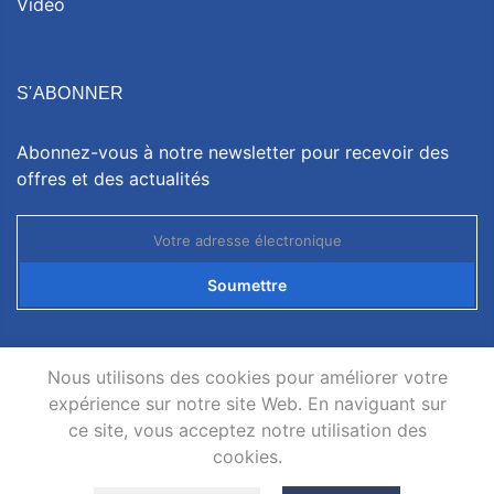
Vidéo
S'ABONNER
Abonnez-vous à notre newsletter pour recevoir des
offres et des actualités
Soumettre
Nous utilisons des cookies pour améliorer votre
expérience sur notre site Web. En naviguant sur
ce site, vous acceptez notre utilisation des
Droits d'auteur © 2026
Neatsvor
tous les droits sont
cookies.
réservés.