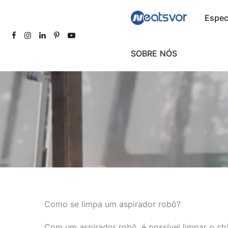
Espec
SOBRE NÓS
Como se limpa um aspirador robô?
Com um aspirador robô, é possível limpar o ch