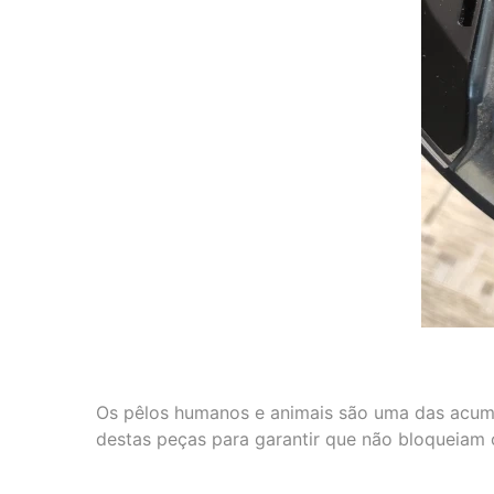
Os pêlos humanos e animais são uma das acumu
destas peças para garantir que não bloqueiam 